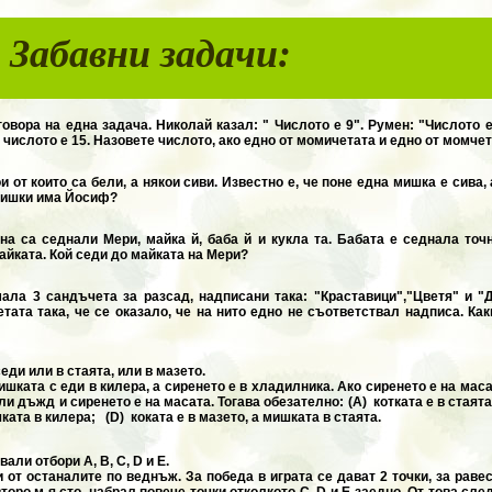
Забавни зада
вора на една задача. Николай казал: " Числото е 9". Румен: "Числото е
 числото е 15. Назовете числото, ако едно от момичетата и едно от момче
 от които са бели, а някои сиви. Известно е, че поне една мишка е сива,
 мишки има Йосиф?
на са седнали Мери, майка й, баба й и кукла та. Бабата е седнала точн
майката. Кой седи до майката на Мери?
ала 3 сандъчета за разсад, надписани така: "Краставици","Цветя" и "
тата така, че се оказало, че на нито едно не съответствал надписа. Как
еди или в стаята, или в мазето.
мишката с еди в килера, а сиренето е в хладилника. Ако сиренето е на масата
ли дъжд и сиренето е на масата. Тогава обезателно: (A) котката е в стаят
шката в килера; (D) коката е в мазето, а мишката в стаята.
али отбори A, B, C, D и E.
и от останалите по веднъж. За победа в играта се дават 2 точки, за равес
второ м я сто, набрал повече точки отколкото C, D и E заедно. От това следв