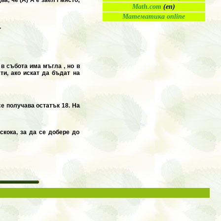
Math.com
(en)
Математика online
.
в събота има мъгла , но в
ти, ако искат да бъдат на
се получава остатък 18. На
скока, за да се добере до