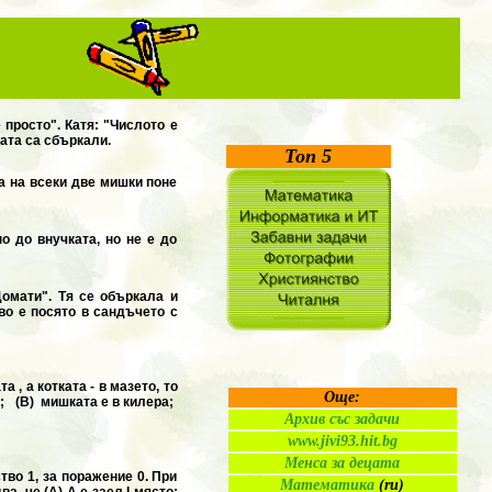
чи:
 просто". Катя: "Числото е
тата са сбъркали.
Топ 5
 а на всеки две мишки поне
о до внучката, но не е до
Домати". Тя се объркала и
во е посято в сандъчето с
 , а котката - в мазето, то
Още:
а; (B) мишката е в килера;
Архив със задачи
www.jivi93.hit.bg
Менса за децата
тво 1, за поражение 0. При
Математика
(ru)
а, че (A) А е заел І място;