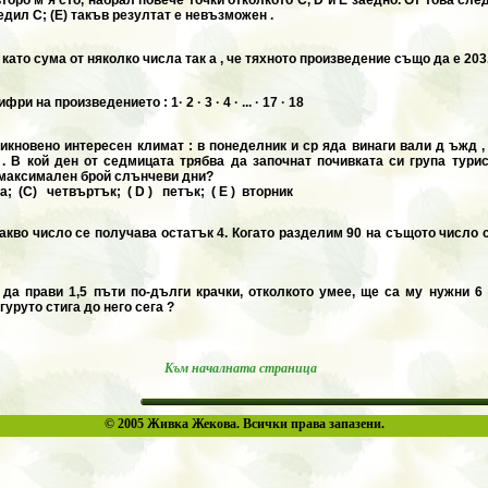
бедил C; (E) такъв резултат е невъзможен .
като сума от няколко числа так а , че тяхното произведение също да е 203
 на произведението : 1· 2 · 3 · 4 · ... · 17 · 18
икновено интересен климат : в понеделник и ср яда винаги вали д ъжд , 
. В кой ден от седмицата трябва да започнат почивката си група турис
т максимален брой слънчеви дни?
а; (C) четвъртък; ( D ) петък; ( E ) вторник
акво число се получава остатък 4. Когато разделим 90 на същото число 
 да прави 1,5 пъти по-дълги крачки, отколкото умее, ще са му нужни 6 
гуруто стига до него сега ?
Към началната страница
© 2005 Живка Жекова. Всички права запазени.