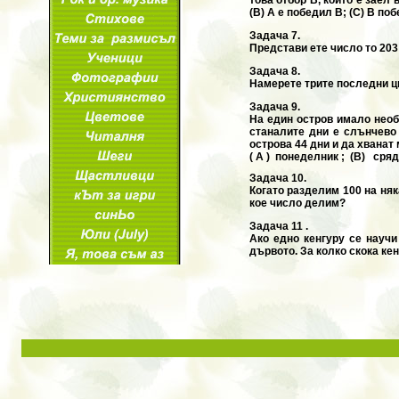
(B) А е победил B; (C) B по
Задача 7.
Представи ете число то 203 
Задача 8.
Намерете трите последни цифри
Задача 9.
На един остров имало необ
станалите дни е слънчево 
острова 44 дни и да хвана
( A ) понеделник ; (B) сряд
Задача 10.
Когато разделим 100 на няк
кое число делим?
Задача 11 .
Ако едно кенгуру се научи
дървото. За колко скока кен