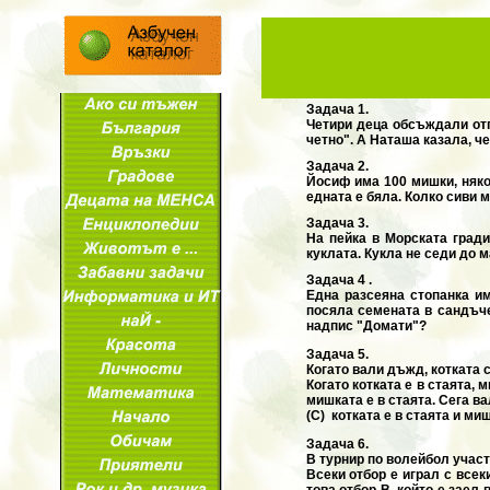
Задача 1.
Четири деца обсъждали отго
четно". А Наташа казала, чe
Задача 2.
Йосиф има 100 мишки, някои
едната е бяла. Колко сиви
Задача 3.
На пейка в Морската гради
куклата. Кукла не седи до 
Задача 4 .
Една разсеяна стопанка им
посяла семената в сандъче
надпис "Домати"?
Задача 5.
Когато вали дъжд, котката с
Когато котката е в стаята, 
мишката е в стаята. Сега ва
(C) котката е в стаята и ми
Задача 6.
В турнир по волейбол участв
Всеки отбор е играл с всек
това отбор B, който е заел 